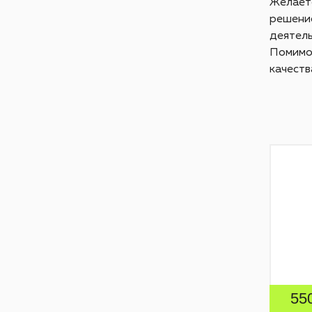
Желаете
решение
деятель
Помимо 
качеств
55