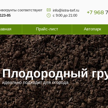
чвогрунты соответствуют
info@istra-torf.ru
+7 968
7
123-85
с 9:00 до 21:00
лавная
Прайс-лист
Автопарк
Плодородный гр
идеально подходит для огорода