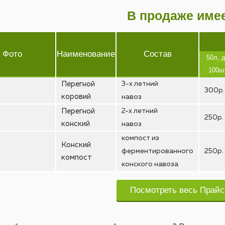
В продаже име
Фото
Наименование
Состав
50л, 
100ш
Перегной
3-х летний
300р.
коровий
навоз
Перегной
2-х летний
250р.
конский
навоз
компост из
Конский
ферментированного
250р.
компост
конского навоза
Посмотреть весь Прайс