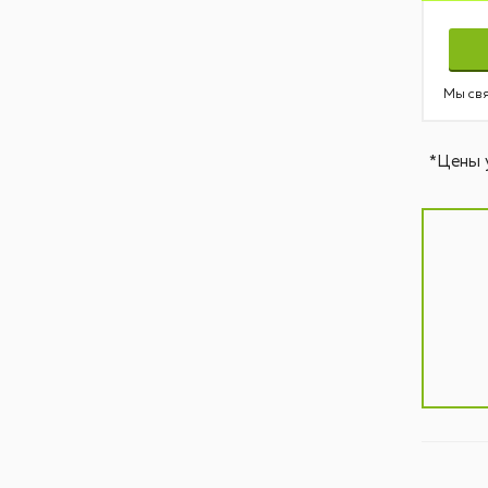
Мы свя
*Цены 