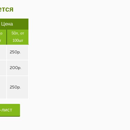
ется
Цена
до
50л, от
т
100шт
250р.
200р.
250р.
-лист