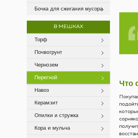
Бочка для сжигания мусора
В МЕШКАХ
Торф
Почвогрунт
Чернозем
Перегной
Что 
Навоз
Покупая
Керамзит
подойти
которые
Опилки и стружка
сорняко
получит
Кора и мульча
восстан