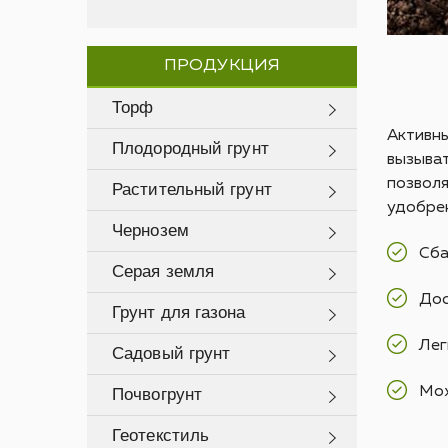
ПРОДУКЦИЯ
Торф
Активны
Плодородный грунт
вызыват
позволя
Растительный грунт
удобрен
Чернозем
Сба
Серая земля
Дос
Грунт для газона
Лег
Садовый грунт
Мож
Почвогрунт
Геотекстиль