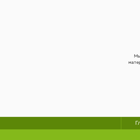
Мы
мате
Г